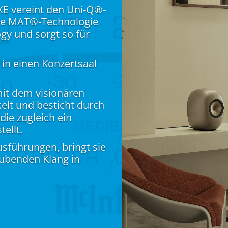
UXE vereint den Uni-Q®-
die MAT®-Technologie
gy und sorgt so für
in einen Konzertsaal
it dem visionären
elt und besticht durch
die zugleich ein
ellt.
usführungen, bringt sie
ubenden Klang in