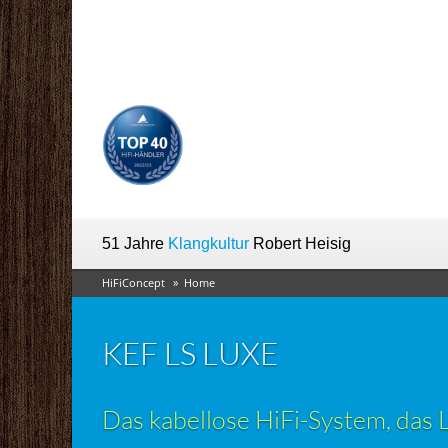
51 Jahre
Klangkultur
Robert Heisig
HiFiConcept
Home
KEF LS LUXE
Das kabellose HiFi-System, das 