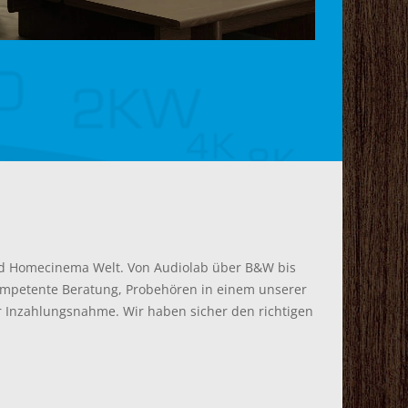
und Homecinema Welt. Von Audiolab über B&W bis
kompetente Beratung, Probehören in einem unserer
er Inzahlungsnahme. Wir haben sicher den richtigen